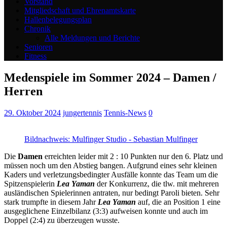
Vorstand
Mitgliedschaft und Ehrenamtskarte
Hallenbelegungsplan
Chronik
Alle Meldungen und Berichte
Senioren
Fitness
Medenspiele im Sommer 2024 – Damen /
Herren
29. Oktober 2024
jungertennis
Tennis-News
0
Bildnachweis: Mulfinger Studio - Sebastian Mulfinger
Die
Damen
erreichten leider mit 2 : 10 Punkten nur den 6. Platz und
müssen noch um den Abstieg bangen. Aufgrund eines sehr kleinen
Kaders und verletzungsbedingter Ausfälle konnte das Team um die
Spitzenspielerin
Lea Yaman
der Konkurrenz, die tlw. mit mehreren
ausländischen Spielerinnen antraten, nur bedingt Paroli bieten. Sehr
stark trumpfte in diesem Jahr
Lea Yaman
auf, die an Position 1 eine
ausgeglichene Einzelbilanz (3:3) aufweisen konnte und auch im
Doppel (2:4) zu überzeugen wusste.