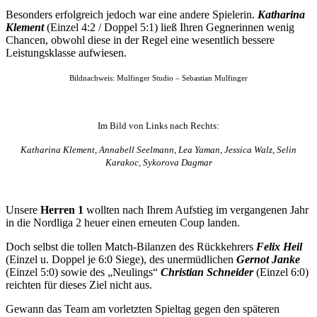
Besonders erfolgreich jedoch war eine andere Spielerin.
Katharina
Klement
(Einzel 4:2 / Doppel 5:1) ließ Ihren Gegnerinnen wenig
Chancen, obwohl diese in der Regel eine wesentlich bessere
Leistungsklasse aufwiesen.
Bildnachweis: Mulfinger Studio – Sebastian Mulfinger
Im Bild von Links nach Rechts:
Katharina Klement, Annabell Seelmann, Lea Yaman, Jessica Walz, Selin
Karakoc, Sykorova Dagmar
Unsere
Herren 1
wollten nach Ihrem Aufstieg im vergangenen Jahr
in die Nordliga 2 heuer einen erneuten Coup landen.
Doch selbst die tollen Match-Bilanzen des Rückkehrers
Felix Heil
(Einzel u. Doppel je 6:0 Siege), des unermüdlichen
Gernot Janke
(Einzel 5:0) sowie des „Neulings“
Christian Schneider
(Einzel 6:0)
reichten für dieses Ziel nicht aus.
Gewann das Team am vorletzten Spieltag gegen den späteren