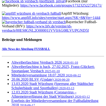
Facebook (nur
Mitglieder):
https://www.facebook.com/groups/173232522726171/
Anpfiff Würzburg:
https://www.anpfiff.info/sites/vereine/start.aspx?SK=8&Ver=1444
Bayerischer Fußball-
Verband (BfV):
https://www.bfv.de/vereine/sb-
versbach/00ES8GNL2O000011VV0AG08LVUPGND5I
Beiträge und Meldungen
Alle News der Abteilung FUSSBALL
Altweiberfasching Versbach 2026
2026-01-10
Altweiberfasching is back, 27.02.2025, Franz-Glückert-
Sportanlage Versbach
2025-01-10
Mitgliederversammlung 18.07.2020
2020-06-22
20.06.2020 BLSV (Update)
2020-06-20
13.03.2020 Stadt Würzburg (Sperrung aller Städtischer
Schulgebäude und Sporthallen)
2020-03-13
12.03.2020 Stadt Würzburg (Coronavirus –
Allgemeinverfügung der Stadt Würzburg)
2020-03-12
Ergebnis der Mitgliederversammlung der Fußballabteilung
2018
2018-06-17