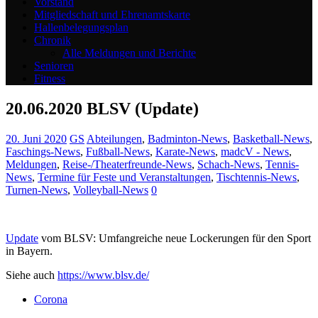
Vorstand
Mitgliedschaft und Ehrenamtskarte
Hallenbelegungsplan
Chronik
Alle Meldungen und Berichte
Senioren
Fitness
20.06.2020 BLSV (Update)
20. Juni 2020
GS
Abteilungen
,
Badminton-News
,
Basketball-News
,
Faschings-News
,
Fußball-News
,
Karate-News
,
madcV - News
,
Meldungen
,
Reise-/Theaterfreunde-News
,
Schach-News
,
Tennis-
News
,
Termine für Feste und Veranstaltungen
,
Tischtennis-News
,
Turnen-News
,
Volleyball-News
0
Update
vom BLSV: Umfangreiche neue Lockerungen für den Sport
in Bayern.
Siehe auch
https://www.blsv.de/
Corona