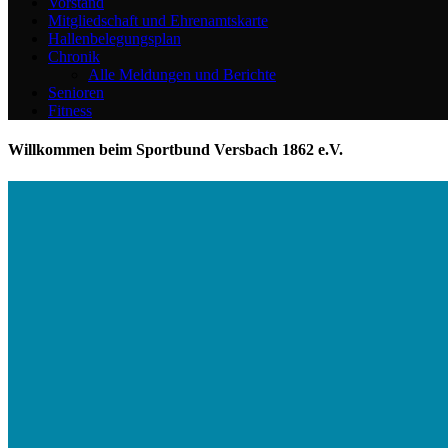
Vorstand
Mitgliedschaft und Ehrenamtskarte
Hallenbelegungsplan
Chronik
Alle Meldungen und Berichte
Senioren
Fitness
Willkommen beim Sportbund Versbach 1862 e.V.