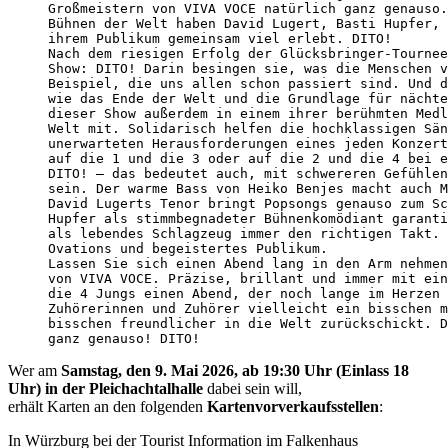
Großmeistern von VIVA VOCE natürlich ganz genauso.
Bühnen der Welt haben David Lugert, Basti Hupfer, 
ihrem Publikum gemeinsam viel erlebt. DITO!

Nach dem riesigen Erfolg der Glücksbringer‐Tournee
Show: DITO! Darin besingen sie, was die Menschen v
Beispiel, die uns allen schon passiert sind. Und d
wie das Ende der Welt und die Grundlage für nächte
dieser Show außerdem in einem ihrer berühmten Medl
Welt mit. Solidarisch helfen die hochklassigen Sän
unerwarteten Herausforderungen eines jeden Konzert
auf die 1 und die 3 oder auf die 2 und die 4 bei e
DITO! – das bedeutet auch, mit schwereren Gefühlen
sein. Der warme Bass von Heiko Benjes macht auch M
David Lugerts Tenor bringt Popsongs genauso zum Sc
Hupfer als stimmbegnadeter Bühnenkomödiant garanti
als lebendes Schlagzeug immer den richtigen Takt. 
Ovations und begeistertes Publikum.

Lassen Sie sich einen Abend lang in den Arm nehmen
von VIVA VOCE. Präzise, brillant und immer mit ein
die 4 Jungs einen Abend, der noch lange im Herzen 
Zuhörerinnen und Zuhörer vielleicht ein bisschen m
bisschen freundlicher in die Welt zurückschickt. D
Wer am
Samstag, den 9. Mai 2026, ab 19:30 Uhr (Einlass 18
Uhr) in der Pleichachtalhalle
dabei sein will,
erhält Karten an den folgenden
Kartenvorverkaufsstellen
:
In Würzburg bei der Tourist Information im Falkenhaus