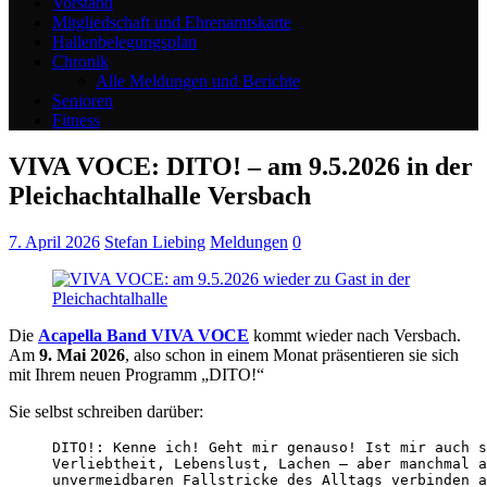
Vorstand
Mitgliedschaft und Ehrenamtskarte
Hallenbelegungsplan
Chronik
Alle Meldungen und Berichte
Senioren
Fitness
VIVA VOCE: DITO! – am 9.5.2026 in der
Pleichachtalhalle Versbach
7. April 2026
Stefan Liebing
Meldungen
0
Die
Acapella Band VIVA VOCE
kommt wieder nach Versbach.
Am
9. Mai 2026
, also schon in einem Monat präsentieren sie sich
mit Ihrem neuen Programm „DITO!“
Sie selbst schreiben darüber:
DITO!: Kenne ich! Geht mir genauso! Ist mir auch s
Verliebtheit, Lebenslust, Lachen – aber manchmal a
unvermeidbaren Fallstricke des Alltags verbinden a