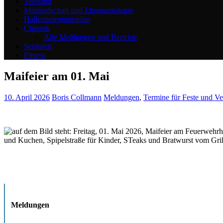
Vorstand
Mitgliedschaft und Ehrenamtskarte
Hallenbelegungsplan
Chronik
Alle Meldungen und Berichte
Senioren
Fitness
Maifeier am 01. Mai
10. April 2026
Boris Collmann
Meldungen
,
Termine für Feste und Ve
Meldungen