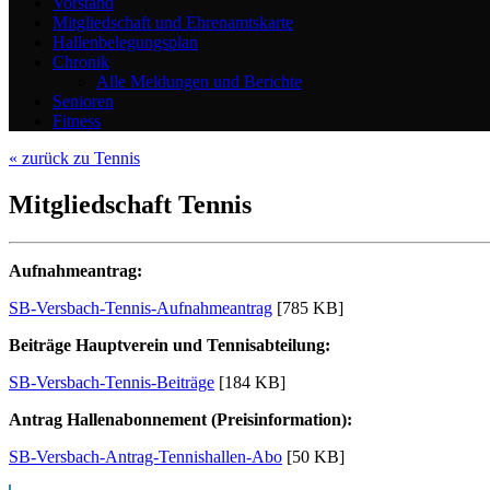
Vorstand
Mitgliedschaft und Ehrenamtskarte
Hallenbelegungsplan
Chronik
Alle Meldungen und Berichte
Senioren
Fitness
« zurück zu Tennis
Mitgliedschaft Tennis
Aufnahmeantrag:
SB-Versbach-Tennis-Aufnahmeantrag
[785 KB]
Beiträge Hauptverein und Tennisabteilung:
SB-Versbach-Tennis-Beiträge
[184 KB]
Antrag Hallenabonnement (Preisinformation):
SB-Versbach-Antrag-Tennishallen-Abo
[50 KB]