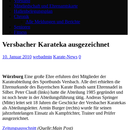
Vorstand
Mitgliedschaft und Ehrenamtskarte
Hallenbelegungsplan
Chronik
Alle Meldungen und Berichte
Senioren
Fitness
Versbacher Karateka ausgezeichnet
10. Januar 2010
webadmin
Karate-News
0
Würzburg
Eine große Ehre erfuhren drei Mitglieder der
Karateabteilung des Sportbunds Versbach. Alle drei erhielten die
Ehrenurkunde des Bayerischen Karate Bunds samt Ehrennadel in
Silber. Peter Clauß (links) hatte die Abteilung 1985 gegründet und
ist noch heute in der Abteilungsführung tätig. Andreas Springer
(Mitte) leitet seit 18 Jahren die Geschicke der Versbacher Karatekas
als Abteilungsleiter. Armin Burger (rechts) wurde für seinen
jahrzehntelangen Einsatz als Kampfrichter, Trainer und Prüfer
ausgezeichnet.
Zeitungsausschnitt
(Quelle:Main Post)