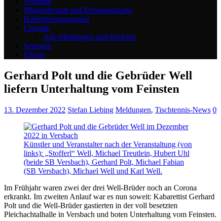
Vorstand
Mitgliedschaft und Ehrenamtskarte
Hallenbelegungsplan
Chronik
Alle Meldungen und Berichte
Senioren
Fitness
Gerhard Polt und die Gebrüder Well
liefern Unterhaltung vom Feinsten
13. Dezember 2022
Stefan Liebing
Meldungen
,
Tischtennis-News
0
Künstler und Veranstalter nach der Veranstaltung (von
links): „Stofferl“ Well, Michael Treutlein, Hubert Uhl
(beide SB Versbach), Gerhard Polt, Michael Fabian
(SB Versbach), Michael Well und Karl Well.
Im Frühjahr waren zwei der drei Well-Brüder noch an Corona
erkrankt. Im zweiten Anlauf war es nun soweit: Kabarettist Gerhard
Polt und die Well-Brüder gastierten in der voll besetzten
Pleichachtalhalle in Versbach und boten Unterhaltung vom Feinsten.