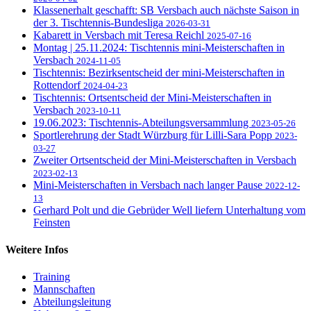
Klassenerhalt geschafft: SB Versbach auch nächste Saison in
der 3. Tischtennis-Bundesliga
2026-03-31
Kabarett in Versbach mit Teresa Reichl
2025-07-16
Montag | 25.11.2024: Tischtennis mini-Meisterschaften in
Versbach
2024-11-05
Tischtennis: Bezirksentscheid der mini-Meisterschaften in
Rottendorf
2024-04-23
Tischtennis: Ortsentscheid der Mini-Meisterschaften in
Versbach
2023-10-11
19.06.2023: Tischtennis-Abteilungsversammlung
2023-05-26
Sportlerehrung der Stadt Würzburg für Lilli-Sara Popp
2023-
03-27
Zweiter Ortsentscheid der Mini-Meisterschaften in Versbach
2023-02-13
Mini-Meisterschaften in Versbach nach langer Pause
2022-12-
13
Gerhard Polt und die Gebrüder Well liefern Unterhaltung vom
Feinsten
Weitere Infos
Training
Mannschaften
Abteilungsleitung