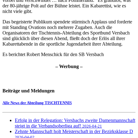
vorbei und verschwindet … nach Pommerland.“ Es grandios, was
der 80-jährige Polt auf der Bühne leistet. Ein Kabarettist, wie es
nicht viele gibt.
Das begeisterte Publikum spendete stürmisch Applaus und forderte
mit Standing Ovations noch mehrere Zugaben. Auch die
Organisatoren der Tischtennis-Abteilung des Sportbund Versbach
sind glücklich über diesen Abend, fließt doch der Erlös all ihrer
Kabarettabende in die sportliche Jugendarbeit ihrer Abteilung.
Es berichtet Robert Menschick für den SB Versbach
– Werbung –
Beiträge und Meldungen
Alle News der Abteilung TISCHTENNIS
Erfolg in der Relegation: Versbachs zweite Damenmannschaft
steigt in die Verbandsoberliga auf!
2026-04-21
Zehnte Mannschaft holt Meisterschaft in der Bezirksklasse D
2026-04-02