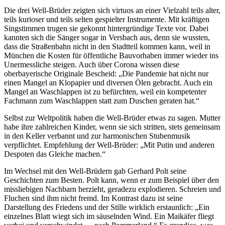
Die drei Well-Brüder zeigten sich virtuos an einer Vielzahl teils alter,
teils kurioser und teils selten gespielter Instrumente. Mit kräftigen
Singstimmen trugen sie gekonnt hintergründige Texte vor. Dabei
kannten sich die Sänger sogar in Versbach aus, denn sie wussten,
dass die Straßenbahn nicht in den Stadtteil kommen kann, weil in
München die Kosten für öffentliche Bauvorhaben immer wieder ins
Unermessliche steigen. Auch über Corona wissen diese
oberbayerische Originale Bescheid: „Die Pandemie hat nicht nur
einen Mangel an Klopapier und diversen Ölen gebracht. Auch ein
Mangel an Waschlappen ist zu befürchten, weil ein kompetenter
Fachmann zum Waschlappen statt zum Duschen geraten hat.“
Selbst zur Weltpolitik haben die Well-Brüder etwas zu sagen. Mutter
habe ihre zahlreichen Kinder, wenn sie sich stritten, stets gemeinsam
in den Keller verbannt und zur harmonischen Stubenmusik
verpflichtet. Empfehlung der Well-Brüder: „Mit Putin und anderen
Despoten das Gleiche machen.“
Im Wechsel mit den Well-Brüdern gab Gerhard Polt seine
Geschichten zum Besten. Polt kann, wenn er zum Beispiel über den
missliebigen Nachbarn herzieht, geradezu explodieren. Schreien und
Fluchen sind ihm nicht fremd. Im Kontrast dazu ist seine
Darstellung des Friedens und der Stille wirklich erstaunlich: „Ein
einzelnes Blatt wiegt sich im säuselnden Wind. Ein Maikäfer fliegt