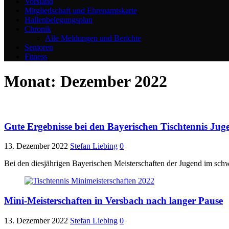
Vorstand
Mitgliedschaft und Ehrenamtskarte
Hallenbelegungsplan
Chronik
Alle Meldungen und Berichte
Senioren
Fitness
Monat:
Dezember 2022
Gute Ergebnisse bei den Bayerischen Tischtennis Jug
13. Dezember 2022
Stefan Liebing
0
Bei den diesjährigen Bayerischen Meisterschaften der Jugend im sc
Mini-Meisterschaften in Versbach nach langer Pause
13. Dezember 2022
Stefan Liebing
0