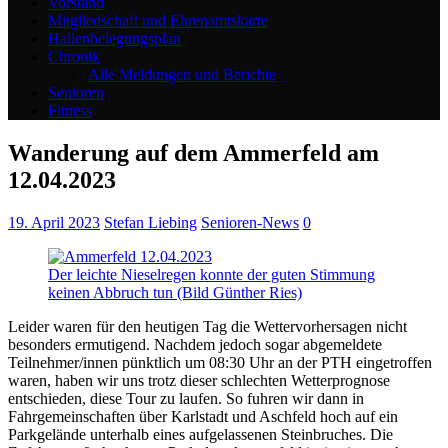
Vorstand
Mitgliedschaft und Ehrenamtskarte
Hallenbelegungsplan
Chronik
Alle Meldungen und Berichte
Senioren
Fitness
Wanderung auf dem Ammerfeld am
12.04.2023
19. April 2023
Stefan Liebing
Senioren-News
0
Der leichte Nieselregen konnte der guten Stimmung
keinen Abbruch tun (Bild Günther Ries)
Leider waren für den heutigen Tag die Wettervorhersagen nicht
besonders ermutigend. Nachdem jedoch sogar abgemeldete
Teilnehmer/innen pünktlich um 08:30 Uhr an der PTH eingetroffen
waren, haben wir uns trotz dieser schlechten Wetterprognose
entschieden, diese Tour zu laufen. So fuhren wir dann in
Fahrgemeinschaften über Karlstadt und Aschfeld hoch auf ein
Parkgelände unterhalb eines aufgelassenen Steinbruches. Die