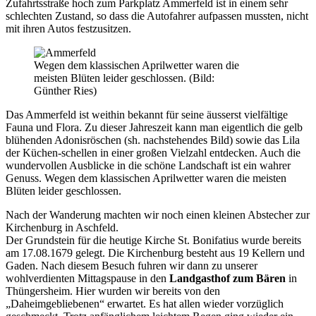
Zufahrtsstraße hoch zum Parkplatz Ammerfeld ist in einem sehr
schlechten Zustand, so dass die Autofahrer aufpassen mussten, nicht
mit ihren Autos festzusitzen.
Wegen dem klassischen Aprilwetter waren die
meisten Blüten leider geschlossen. (Bild:
Günther Ries)
Das Ammerfeld ist weithin bekannt für seine äusserst vielfältige
Fauna und Flora. Zu dieser Jahreszeit kann man eigentlich die gelb
blühenden Adonisröschen (sh. nachstehendes Bild) sowie das Lila
der Küchen-schellen in einer großen Vielzahl entdecken. Auch die
wundervollen Ausblicke in die schöne Landschaft ist ein wahrer
Genuss. Wegen dem klassischen Aprilwetter waren die meisten
Blüten leider geschlossen.
Nach der Wanderung machten wir noch einen kleinen Abstecher zur
Kirchenburg in Aschfeld.
Der Grundstein für die heutige Kirche St. Bonifatius wurde bereits
am 17.08.1679 gelegt. Die Kirchenburg besteht aus 19 Kellern und
Gaden. Nach diesem Besuch fuhren wir dann zu unserer
wohlverdienten Mittagspause in den
Landgasthof zum Bären
in
Thüngersheim. Hier wurden wir bereits von den
„Daheimgebliebenen“ erwartet. Es hat allen wieder vorzüglich