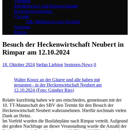
Vorstand
Mitgliedschaft und Ehrenamtskarte
Hallenbelegungsplan
Chronik
Alle Meldungen und Berichte
Senioren
Fitness
Besuch der Heckenwirtschaft Neubert in
Rimpar am 12.10.2024
18. Oktober 2024
Stefan Liebing
Senioren-News
0
Walter Knorz an der Gitarre und alle haben mit
gesungen - in der Heckenwirtschaft Neubert am
12.10.2024 (Foto: Günther Ries)
Relativ kurzfristig haben wir uns entschieden, gemeinsam mit der
10. TT-Mannschaft des SBV den Termin für den Besuch der
Heckenwirtschaft Neubert wahrzunehmen. Hierfür nochmals vielen
Dank an Heinz.
Im Vorfeld wurden die Busfahrpläne nach Rimpar verteilt. Aufgrund
der großen Nachfrage an dieser Veranstaltung wurde die Anzahl der