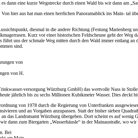
eht es dann eine kurze Wegstrecke durch einen Wald bis wir dann am 
 Von hier aus hat man einen herrlichen Panoramablick ins Main- tal ü
Aussichtspunkt, diesmal in die andere Richtung (Festung Marienberg u
lkmagerrasen. Kurz vor einer historischen Feldscheune geht der Weg dan
 führt uns der schmale Weg mitten durch den Wald immer entlang an de
ommen sind.
ungen von H.
rinkwasser-versorgung Würzburg GmbH) das wertvolle Nass in Stollen
n heute jährlich bis zu sechs Millionen Kubikmeter Wasser. Dies deckt
erordnung von 1978 durch die Regierung von Unterfranken ausgewiesen.
sivieren und an Vorgaben anzupassen. Statt der bisher sieben Quadra
 an das Landratsamt Würzburg übergeben. Dort scheint es auf wenig 
n wir dann zum Biergarten „Wasserhäusle“ in der Mainaustraße, wo wir f