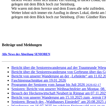
Wir waren mit dem Service und dem Essen alle sehr zufrieden.
Wetter lohnt sich immer ein Ausflug in dieses Lokal, direkt am
gelegen mit dem Blick hoch zur Steinburg. (Foto: Günther Ries
Beiträge und Meldungen
Alle News der Abteilung SENIOREN
Bericht über die Seniorenwanderung auf der Traumrunde Wie
Bericht über die Seniorenwanderung von Gerbrunn über das G
Bericht von unserer Wanderung an der „Lehnleite“ am 11.02.
Faschingsnachmittag am 19.01.2026
Programm der Senioren vom Januar bis Juli 2026
2026-02-17
Senioren: Bericht von unserer Weihnachtsfeier am Montag, 08
Besuch der Heckenwirtschaft Neubert in Rimpar am 07.11.20
Bericht von unserer Wanderung am 15.10.2025 zum „terroir f
Senioren: Besuch des „Waldhauses Einsiedel“ am 20.08.2025
Wanderung am 16.07.2025 im schönen Steigerwald