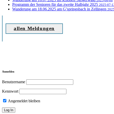
2025-08-08
Programm der Senioren für das zweite Halbjahr 2025
2025-07-1
Wanderung am 18.06.2025 am G’springsbach in Zellingen
2025
allen Meldungen
Anmelden
Benutzername
Kennwort
Angemeldet bleiben