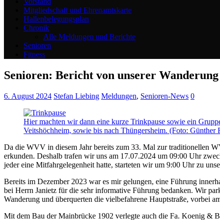
Vorstand
Mitgliedschaft und Ehrenamtskarte
Hallenbelegungsplan
Chronik
Alle Meldungen und Berichte
Senioren
Fitness
Senioren: Bericht von unserer Wanderung 
6. August 2024
Stefan Liebing
Meldungen
,
Senioren-News
0
Hier machten wir dann eine kurze Trinkpause sowie ein Gruppe
Veitshöchheim, sowie bis nach Thüngersheim. (Foto: Günther 
Da die WVV in diesem Jahr bereits zum 33. Mal zur traditionellen W
erkunden. Deshalb trafen wir uns am 17.07.2024 um 09:00 Uhr zwec
jeder eine Mitfahrgelegenheit hatte, starteten wir um 9:00 Uhr zu uns
Bereits im Dezember 2023 war es mir gelungen, eine Führung inner
bei Herrn Janietz für die sehr informative Führung bedanken. Wir pa
Wanderung und überquerten die vielbefahrene Hauptstraße, vorbei am
Mit dem Bau der Mainbrücke 1902 verlegte auch die Fa. Koenig & Baue