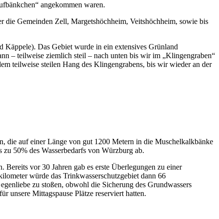
„Saufbänkchen“ angekommen waren.
ber die Gemeinden Zell, Margetshöchheim, Veitshöchheim, sowie bis
nd Käppele). Das Gebiet wurde in ein extensives Grünland
n – teilweise ziemlich steil – nach unten bis wir im „Klingengraben“
m teilweise steilen Hang des Klingengrabens, bis wir wieder an der
, die auf einer Länge von gut 1200 Metern in die Muschelkalkbänke
 bis zu 50% des Wasserbedarfs von Würzburg ab.
 Bereits vor 30 Jahren gab es erste Überlegungen zu einer
tkilometer würde das Trinkwasserschutzgebiet dann 66
Gegenliebe zu stoßen, obwohl die Sicherung des Grundwassers
ür unsere Mittagspause Plätze reserviert hatten.