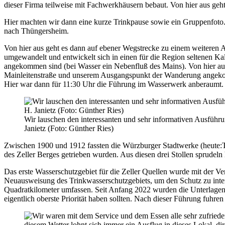
dieser Firma teilweise mit Fachwerkhäusern bebaut. Von hier aus g
Hier machten wir dann eine kurze Trinkpause sowie ein Gruppenfoto.
nach Thüngersheim.
Von hier aus geht es dann auf ebener Wegstrecke zu einem weiteren 
umgewandelt und entwickelt sich in einen für die Region seltenen Ka
angekommen sind (bei Wasser ein Nebenfluß des Mains). Von hier aus
Mainleitenstraße und unserem Ausgangspunkt der Wanderung angek
Hier war dann für 11:30 Uhr die Führung im Wasserwerk anberaumt.
Wir lauschen den interessanten und sehr informativen Ausführ
Janietz (Foto: Günther Ries)
Zwischen 1900 und 1912 fassten die Würzburger Stadtwerke (heute:T
des Zeller Berges getrieben wurden. Aus diesen drei Stollen sprudel
Das erste Wasserschutzgebiet für die Zeller Quellen wurde mit der V
Neuausweisung des Trinkwasserschutzgebiets, um den Schutz zu inten
Quadratkilometer umfassen. Seit Anfang 2022 wurden die Unterlagen
eigentlich oberste Priorität haben sollten. Nach dieser Führung fuhre