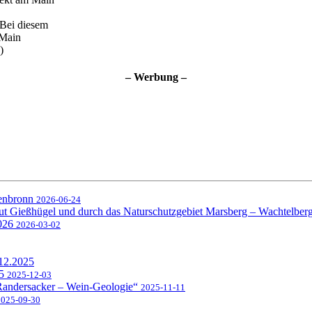
 Bei diesem
 Main
)
– Werbung –
senbronn
2026-06-24
ut Gießhügel und durch das Naturschutzgebiet Marsberg – Wachtelber
2026
2026-03-02
.12.2025
25
2025-12-03
 Randersacker – Wein-Geologie“
2025-11-11
2025-09-30