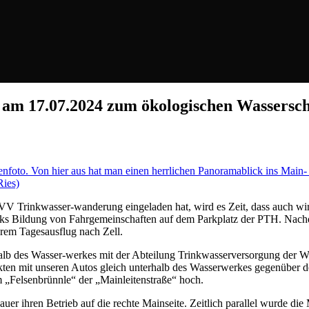
am 17.07.2024 zum ökologischen Wassersch
nfoto. Von hier aus hat man einen herrlichen Panoramablick ins Main-
Ries)
VV Trinkwasser-wanderung eingeladen hat, wird es Zeit, dass auch wir
ks Bildung von Fahrgemeinschaften auf dem Parkplatz der PTH. Nachde
erem Tagesausflug nach Zell.
halb des Wasser-werkes mit der Abteilung Trinkwasserversorgung der 
rkten mit unseren Autos gleich unterhalb des Wasserwerkes gegenüber d
 „Felsenbrünnle“ der „Mainleitenstraße“ hoch.
r ihren Betrieb auf die rechte Mainseite. Zeitlich parallel wurde die