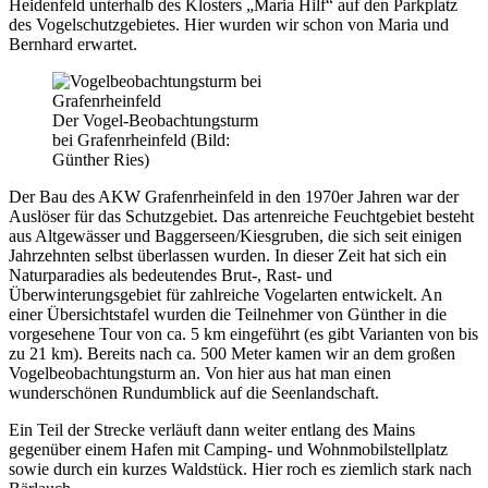
Heidenfeld unterhalb des Klosters „Maria Hilf“ auf den Parkplatz
des Vogelschutzgebietes. Hier wurden wir schon von Maria und
Bernhard erwartet.
Der Vogel-Beobachtungsturm
bei Grafenrheinfeld (Bild:
Günther Ries)
Der Bau des AKW Grafenrheinfeld in den 1970er Jahren war der
Auslöser für das Schutzgebiet. Das artenreiche Feuchtgebiet besteht
aus Altgewässer und Baggerseen/Kiesgruben, die sich seit einigen
Jahrzehnten selbst überlassen wurden. In dieser Zeit hat sich ein
Naturparadies als bedeutendes Brut-, Rast- und
Überwinterungsgebiet für zahlreiche Vogelarten entwickelt. An
einer Übersichtstafel wurden die Teilnehmer von Günther in die
vorgesehene Tour von ca. 5 km eingeführt (es gibt Varianten von bis
zu 21 km). Bereits nach ca. 500 Meter kamen wir an dem großen
Vogelbeobachtungsturm an. Von hier aus hat man einen
wunderschönen Rundumblick auf die Seenlandschaft.
Ein Teil der Strecke verläuft dann weiter entlang des Mains
gegenüber einem Hafen mit Camping- und Wohnmobilstellplatz
sowie durch ein kurzes Waldstück. Hier roch es ziemlich stark nach