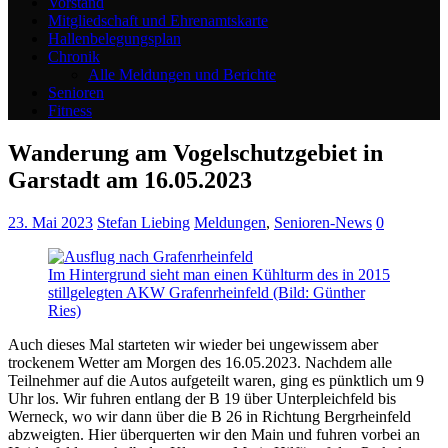
Vorstand
Mitgliedschaft und Ehrenamtskarte
Hallenbelegungsplan
Chronik
Alle Meldungen und Berichte
Senioren
Fitness
Wanderung am Vogelschutzgebiet in
Garstadt am 16.05.2023
23. Mai 2023
Stefan Liebing
Meldungen
,
Senioren-News
0
Im Hintergrund sieht man einen Kühlturm des in 2015
stillgelegten AKW Grafenrheinfeld (Bild: Günther
Ries)
Auch dieses Mal starteten wir wieder bei ungewissem aber
trockenem Wetter am Morgen des 16.05.2023. Nachdem alle
Teilnehmer auf die Autos aufgeteilt waren, ging es pünktlich um 9
Uhr los. Wir fuhren entlang der B 19 über Unterpleichfeld bis
Werneck, wo wir dann über die B 26 in Richtung Bergrheinfeld
abzweigten. Hier überquerten wir den Main und fuhren vorbei an