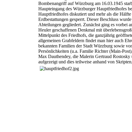
Bombenangriff auf Würzburg am 16.03.1945 star
Haupteingang des Würzburger Hauptfriedhofes bei
Hauptfriedhofes diskutiert und mehr als die Hälft
Erdbestattungen gesperrt. Dieser Beschluss wurde 
Abteilungen gegliedert. Zunächst ging es vorbei
Heuler geschaffenen Denkmal mit überlebensgroßen
M
ittelpunkt des Friedhofs, die ganzjährig geöff
allgemeinen Grabfeldern findet man hier auch Ehr
bekannten Familien der Stadt Würzburg sowie von
Persönlichkeiten (u.a. Familie Richter (Main-Po
Max Dauthendey, die Malerin
Gertraud Rostosky
aufgezeigt und dies teilweise anhand von Skripte