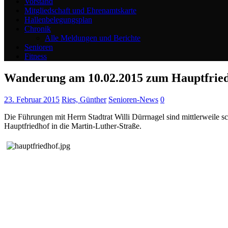
Vorstand
Mitgliedschaft und Ehrenamtskarte
Hallenbelegungsplan
Chronik
Alle Meldungen und Berichte
Senioren
Fitness
Wanderung am 10.02.2015 zum Hauptfrie
23. Februar 2015
Ries, Günther
Senioren-News
0
Die Führungen mit Herrn Stadtrat Willi Dürrnagel sind mittlerweile
Hauptfriedhof in die Martin-Luther-Straße.