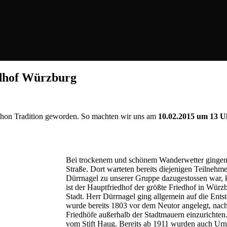
dhof Würzburg
 schon Tradition geworden. So machten wir uns am
10.02.2015 um 13 
Bei trockenem und schönem Wanderwetter gingen 
Straße. Dort warteten bereits diejenigen Teilne
Dürrnagel zu unserer Gruppe dazugestossen war, 
ist der Hauptfriedhof der größte Friedhof in Würz
Stadt. Herr Dürrnagel ging allgemein auf die Ents
wurde bereits 1803 vor dem Neutor angelegt, nac
Friedhöfe außerhalb der Stadtmauern einzurichten
vom Stift Haug. Bereits a
b 1911 wurden auch Urne