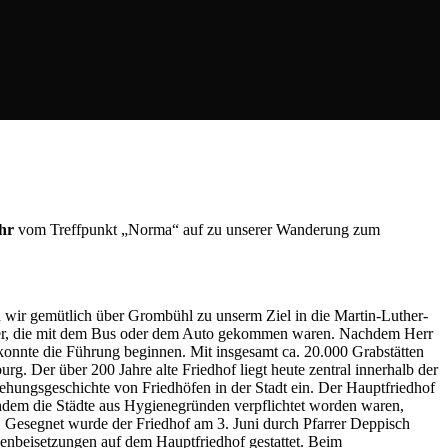
Uhr
vom Treffpunkt „Norma“ auf zu unserer Wanderung zum
wir gemütlich über Grombühl zu unserm Ziel in die Martin-Luther-
hmer, die mit dem Bus oder dem Auto gekommen waren. Nachdem Herr
konnte die Führung beginnen. Mit
insgesamt ca. 20.000 Grabstätten
burg.
Der über 200 Jahre alte Friedhof liegt heute zentral innerhalb der
tehungsgeschichte von Friedhöfen in der Stadt ein. Der Hauptfriedhof
hdem die Städte aus Hygienegründen verpflichtet worden waren,
. Gesegnet wurde der Friedhof am 3. Juni durch Pfarrer Deppisch
nbeisetzungen auf dem Hauptfriedhof gestattet. Beim