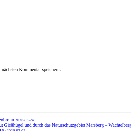
n nächsten Kommentar speichern.
senbronn
2026-06-24
ut Gießhügel und durch das Naturschutzgebiet Marsberg – Wachtelber
2026
2026-03-02