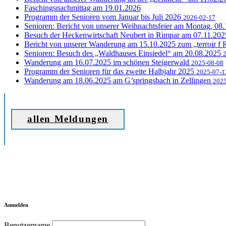
Faschingsnachmittag am 19.01.2026
Programm der Senioren vom Januar bis Juli 2026
2026-02-17
Senioren: Bericht von unserer Weihnachtsfeier am Montag, 08
Besuch der Heckenwirtschaft Neubert in Rimpar am 07.11.20
Bericht von unserer Wanderung am 15.10.2025 zum „terroir f
Senioren: Besuch des „Waldhauses Einsiedel“ am 20.08.2025
Wanderung am 16.07.2025 im schönen Steigerwald
2025-08-08
Programm der Senioren für das zweite Halbjahr 2025
2025-07-1
Wanderung am 18.06.2025 am G’springsbach in Zellingen
2025
allen Meldungen
Anmelden
Benutzername