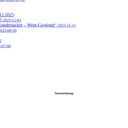
.12.2025
25
2025-12-03
 Randersacker – Wein-Geologie“
2025-11-11
2025-09-30
2
-07-06
Auszeichnung