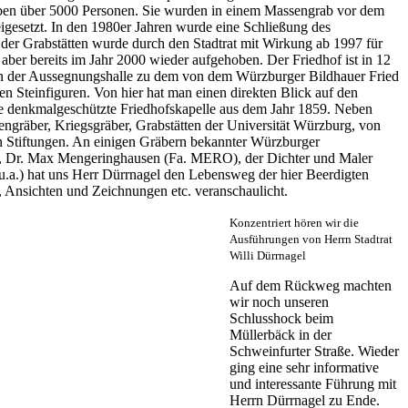
ben über 5000 Personen. Sie wurden in einem Massengrab vor dem
gesetzt. In den 1980er Jahren wurde eine Schließung des
e der Grabstätten wurde durch den Stadtrat mit Wirkung ab 1997 für
aber bereits im Jahr 2000 wieder aufgehoben. Der Friedhof ist in 12
 an der Aussegnungshalle zu dem von dem
Würzburger Bildhauer Fried
 Steinfiguren. Von hier hat man einen direkten Blick auf den
nete denkmalgeschützte Friedhofskapelle aus dem Jahr 1859. Neben
engräber, Kriegsgräber, Grabstätten der Universität Würzburg, von
 Stiftungen. An einigen Gräbern bekannter Würzburger
st), Dr. Max Mengeringhausen (Fa. MERO), der Dichter und Maler
u.a.) hat uns Herr Dürrnagel den Lebensweg der hier Beerdigten
n, Ansichten und Zeichnungen etc. veranschaulicht
.
Konzentriert hören wir die
Ausführungen von Herrn Stadtrat
Willi Dürrnagel
Auf dem Rückweg machten
wir noch unseren
Schlusshock beim
Müllerbäck in der
Schweinfurter Straße. Wieder
ging eine sehr informative
und interessante Führung mit
Herrn Dürrnagel zu Ende.