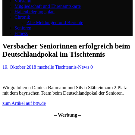
Vorstand
Mitgliedschaft und Ehrenamtskarte
Hallenbelegungsplan
Chronik
Alle Meldungen und Berichte
Senioren
Fitness
Versbacher Seniorinnen erfolgreich beim
Deutschlandpokal im Tischtennis
19. Oktober 2018
mschelle
Tischtennis-News
0
Wir gratulieren Daniela Baumann und Silvia Stäblein zum 2.Platz
mit dem bayrischen Team beim Deutschlandpokal der Senioren.
zum Artikel auf bttv.de
– Werbung –