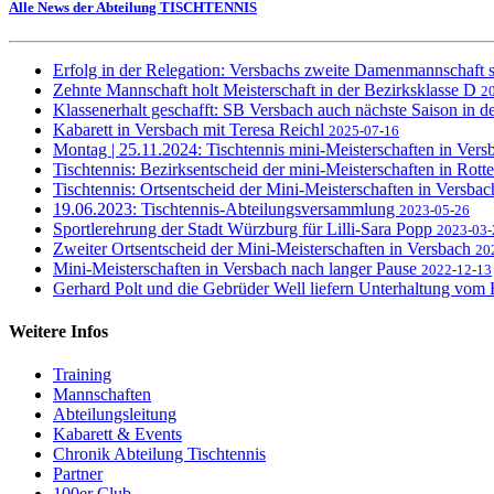
Alle News der Abteilung TISCHTENNIS
Erfolg in der Relegation: Versbachs zweite Damenmannschaft st
Zehnte Mannschaft holt Meisterschaft in der Bezirksklasse D
2
Klassenerhalt geschafft: SB Versbach auch nächste Saison in d
Kabarett in Versbach mit Teresa Reichl
2025-07-16
Montag | 25.11.2024: Tischtennis mini-Meisterschaften in Ver
Tischtennis: Bezirksentscheid der mini-Meisterschaften in Rott
Tischtennis: Ortsentscheid der Mini-Meisterschaften in Versba
19.06.2023: Tischtennis-Abteilungsversammlung
2023-05-26
Sportlerehrung der Stadt Würzburg für Lilli-Sara Popp
2023-03-
Zweiter Ortsentscheid der Mini-Meisterschaften in Versbach
20
Mini-Meisterschaften in Versbach nach langer Pause
2022-12-13
Gerhard Polt und die Gebrüder Well liefern Unterhaltung vom 
Weitere Infos
Training
Mannschaften
Abteilungsleitung
Kabarett & Events
Chronik Abteilung Tischtennis
Partner
100er Club