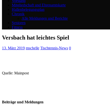
Vorstand
Mitgliedschaft und Ehrenamtskarte
Hallenbelegungsplan
Chronik
Alle Meldungen und Berichte
Senioren
Fitness
Versbach hat leichtes Spiel
13. März 2019
mschelle
Tischtennis-News
0
Quelle: Mainpost
Beiträge und Meldungen