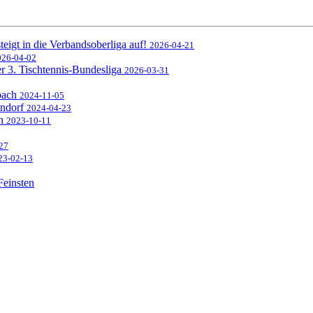
eigt in die Verbandsoberliga auf!
2026-04-21
026-04-02
er 3. Tischtennis-Bundesliga
2026-03-31
sbach
2024-11-05
endorf
2024-04-23
ch
2023-10-11
27
23-02-13
Feinsten