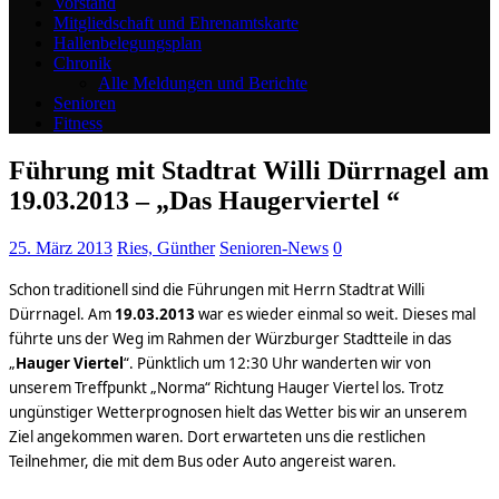
Vorstand
Mitgliedschaft und Ehrenamtskarte
Hallenbelegungsplan
Chronik
Alle Meldungen und Berichte
Senioren
Fitness
Führung mit Stadtrat Willi Dürrnagel am
19.03.2013 – „Das Haugerviertel “
25. März 2013
Ries, Günther
Senioren-News
0
Schon traditionell sind die Führungen mit Herrn Stadtrat Willi
Dürrnagel. Am
19.03.2013
war es wieder einmal so weit. Dieses mal
führte uns der Weg im Rahmen der Würzburger Stadtteile in das
„
Hauger Viertel
“. Pünktlich um 12:30 Uhr wanderten wir von
unserem Treffpunkt „Norma“ Richtung Hauger Viertel los. Trotz
ungünstiger Wetterprognosen hielt das Wetter bis wir an unserem
Ziel angekommen waren. Dort erwarteten uns die restlichen
Teilnehmer, die mit dem Bus oder Auto angereist waren.