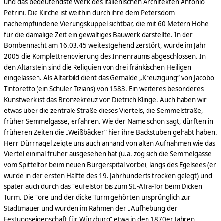
und das bedeutendste Werk des italienischen Architekten Antonio
Petrini. Die Kirche ist weithin durch ihre dem Petersdom
nachempfundene Vierungskuppel sichtbar, die mit 60 Metern Höhe
für die damalige Zeit ein gewaltiges Bauwerk darstellte. In der
Bombennacht am 16.03.45 weitestgehend zerstört, wurde im Jahr
2005 die Komplettrenovierung des Innenraums abgeschlossen. In
den Altarstein sind die Reliquien von drei fränkischen Heiligen
eingelassen. Als Altarbild dient das Gemälde „Kreuzigung“ von Jacobo
Tintoretto (ein Schüler Tizians) von 1583. Ein weiteres besonderes
Kunstwerk ist das Bronzekreuz von Dietrich Klinge. Auch haben wir
etwas über die zentrale Straße dieses Viertels, die Semmelstraße,
früher Semmelgasse, erfahren. Wie der Name schon sagt, dürften in
früheren Zeiten die „Weißbäcker“ hier ihre Backstuben gehabt haben.
Herr Dürrnagel zeigte uns auch anhand von alten Aufnahmen wie das
Viertel einmal früher ausgesehen hat (u.a. zog sich die Semmelgasse
vom Spitteltor beim neuen Bürgerspital vorbei, längs des Egelsees (er
wurde in der ersten Hälfte des 19. Jahrhunderts trocken gelegt) und
später auch durch das Teufelstor bis zum St.-Afra-Tor beim Dicken
Turm. Die Tore und der dicke Turm gehörten ursprünglich zur
Stadtmauer und wurden im Rahmen der „Aufhebung der
Festungseigenschaft für Würzburg“ etwa in den 1870er Jahren