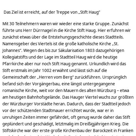
Das Ziel ist erreicht, auf der Treppe von „Stift Haug“
Mit 30 Teilnehmern waren wir wieder eine starke Gruppe. Zunächst
führte uns Herr Dürrnagel in die Kirche Stift Haug. Hier erfuhren wir
zunächst etwas über die Entstehungsgeschichte dieses Stadtteils.
Namensgeber des Viertels ist die große katholische Kirche „St.
Johannes“. Wegen des bis zur Säkularisation 1803 dazugehörigen
Kollegiatstifts und der Lage im Stadtteil Haug wird die heutige
Pfarrkirche aber nur noch Stift Haug genannt. Urkundlich wird das
Stift erstmals im Jahr 1002 erwähnt und lässt sich auf die
Gemeinschaft der „Herren vom Berg“ zurückführen. Ursprünglich
befand sich der Vorgängerbau, eine längst untergegangene
romanische Kirche, weit vor den Mauern des alten Würzburg – etwa
am heutigen Bahnhofsgelände. Das Hauger Viertel wuchs zur größten
der Würzburger Vorstädte heran. Dadurch, dass der Stadtteil jedoch
vor der schützenden Stadtmauer errichtet wurde, war er in
unruhigen Zeiten immer gefährdet, oft genug wurde daher das Stift
geplündert und geschädigt, letztmalig im Dreißigjährigen Krieg. Die
Stiftskirche war der erste große Kirchenbau der Barockzeit in Franken