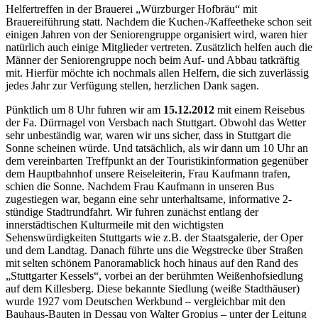
Helfertreffen in der Brauerei „Würzburger Hofbräu“ mit
Brauereiführung statt. Nachdem die Kuchen-/Kaffeetheke schon seit
einigen Jahren von der Seniorengruppe organisiert wird, waren hier
natürlich auch einige Mitglieder vertreten.
Zusätzlich helfen auch die
Männer der Seniorengruppe noch beim Auf- und Abbau tatkräftig
mit. Hierfür möchte ich nochmals allen Helfern, die sich zuverlässig
jedes Jahr zur Verfügung stellen,
herzlichen Dank sagen.
Pünktlich um 8 Uhr fuhren wir am
15.12.2012
mit einem Reisebus
der Fa. Dürrnagel von Versbach nach Stuttgart. Obwohl das Wetter
sehr unbeständig war, waren wir uns sicher, dass in Stuttgart die
Sonne scheinen würde. Und tatsächlich, als wir dann um 10 Uhr an
dem vereinbarten Treffpunkt an der Touristikinformation gegenüber
dem Hauptbahnhof unsere Reiseleiterin, Frau Kaufmann trafen,
schien die Sonne. Nachdem Frau Kaufmann in unseren Bus
zugestiegen war, begann eine sehr unterhaltsame, informative 2-
stündige Stadtrundfahrt. Wir fuhren zunächst entlang der
innerstädtischen Kulturmeile mit den wichtigsten
Sehenswürdigkeiten Stuttgarts wie z.B. der Staatsgalerie, der Oper
und dem Landtag. Danach führte uns die Wegstrecke über Straßen
mit selten schönem Panoramablick hoch hinaus auf den Rand des
„Stuttgarter Kessels“, vorbei an der berühmten Weißenhofsiedlung
auf dem Killesberg. Diese bekannte Siedlung (weiße Stadthäuser)
wurde 1927 vom Deutschen Werkbund – vergleichbar mit den
Bauhaus-Bauten in Dessau von Walter Gropius – unter der Leitung