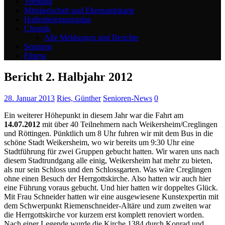
Vorstand
Mitgliedschaft und Ehrenamtskarte
Hallenbelegungsplan
Chronik
Alle Meldungen und Berichte
Senioren
Fitness
Bericht 2. Halbjahr 2012
28. Januar 2013
Ries, Günther
Senioren-News
0
Ein weiterer Höhepunkt in diesem Jahr war die Fahrt am
14.07.2012
mit über 40 Teilnehmern nach Weikersheim/Creglingen
und Röttingen. Pünktlich um 8 Uhr fuhren wir mit dem Bus in die
schöne Stadt Weikersheim, wo wir bereits um 9:30 Uhr eine
Stadtführung für zwei Gruppen gebucht hatten. Wir waren uns nach
diesem Stadtrundgang alle einig, Weikersheim hat mehr zu bieten,
als nur sein Schloss und den Schlossgarten. Was wäre
Creglingen
ohne einen Besuch der Herrgottskirche. Also hatten wir auch hier
eine Führung voraus gebucht. Und hier hatten wir doppeltes Glück.
Mit Frau Schneider hatten wir eine ausgewiesene Kunstexpertin mit
dem Schwerpunkt Riemenschneider-Altäre und zum zweiten war
die Herrgottskirche vor kurzem erst komplett renoviert worden.
Nach einer Legende wurde die Kirche 1384 durch Konrad und