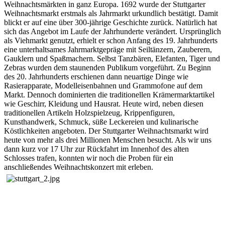
Weihnachtsmärkten in ganz Europa. 1692 wurde der Stuttgarter
Weihnachtsmarkt erstmals als Jahrmarkt urkundlich bestätigt. Damit
blickt er auf eine über 300-jährige Geschichte zurück. Natürlich hat
sich das Angebot im Laufe der Jahrhunderte verändert. Ursprünglich
als Viehmarkt genutzt, erhielt er schon Anfang des 19. Jahrhunderts
eine unterhaltsames Jahrmarktgepräge mit Seiltänzern, Zauberern,
Gauklern und Spaßmachern. Selbst Tanzbären, Elefanten, Tiger und
Zebras wurden dem staunenden Publikum vorgeführt. Zu Beginn
des 20. Jahrhunderts erschienen dann neuartige Dinge wie
Rasierapparate, Modelleisenbahnen und Grammofone auf dem
Markt. Dennoch dominierten die traditionellen Krämermarktartikel
wie Geschirr, Kleidung und Hausrat. Heute wird, neben diesen
traditionellen Artikeln Holzspielzeug, Krippenfiguren,
Kunsthandwerk, Schmuck, süße Leckereien und kulinarische
Köstlichkeiten angeboten. Der Stuttgarter Weihnachtsmarkt wird
heute von mehr als drei Millionen Menschen besucht. Als wir uns
dann kurz vor 17 Uhr zur Rückfahrt im Innenhof des alten
Schlosses trafen, konnten wir noch die Proben für ein
anschließendes Weihnachtskonzert mit erleben.