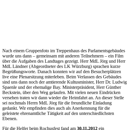
Nach einem Gruppenfoto im Treppenhaus des Parlamentsgebäudes
wurde uns dann – gemeinsam mit anderen Teilnehmern – ein Film
über die Aufgaben des Landtages gezeigt. Herr MdL Jörg und Herr
MdL Ländner (Abgeordneter des LK Würzburg) sprachen kurze
Begrüßungsworte. Danach konnten wir auf den Besucherplätzen
live eine Plenarsitzung miterleben. Beim Verlassen des Gebäudes
sind uns d
ann
noch der amtierende Kultusminister, Herr Dr. Ludwig
Spaenle und der ehemalige Bay. Ministerpräsident, Herr Günther
Beckstein, über den Weg gelaufen. Mit vielen neuen Eindrücken
versehen traten wir dann wieder die Heimfahrt an. An dieser Stelle
sei nochmals Herrn MdL Jörg für die freundliche Einladung
gedankt. Wir empfinden dies auch als Anerkennung für die
geleistete ehrenamtliche Tätigkeit auf den unterschiedlichsten
Ebenen.
Für die Helfer beim Rochusfest fand am
30.11.2012
ein