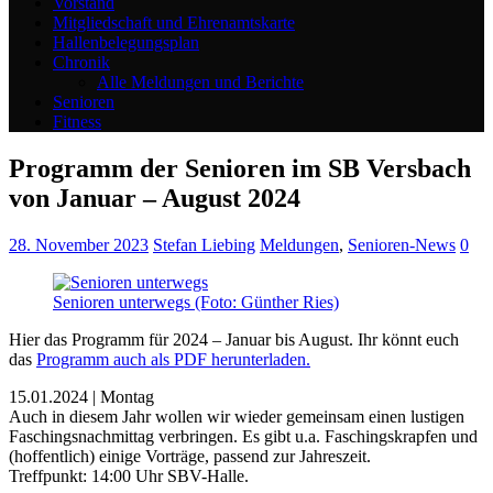
Vorstand
Mitgliedschaft und Ehrenamtskarte
Hallenbelegungsplan
Chronik
Alle Meldungen und Berichte
Senioren
Fitness
Programm der Senioren im SB Versbach
von Januar – August 2024
28. November 2023
Stefan Liebing
Meldungen
,
Senioren-News
0
Senioren unterwegs (Foto: Günther Ries)
Hier das Programm für 2024 – Januar bis August. Ihr könnt euch
das
Programm auch als PDF herunterladen.
15.01.2024 | Montag
Auch in diesem Jahr wollen wir wieder gemeinsam einen lustigen
Faschingsnachmittag verbringen. Es gibt u.a. Faschingskrapfen und
(hoffentlich) einige Vorträge, passend zur Jahreszeit.
Treffpunkt: 14:00 Uhr SBV-Halle.