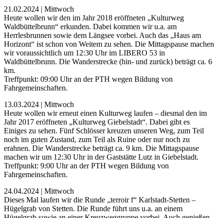
21.02.2024 | Mittwoch
Heute wollen wir den im Jahr 2018 eröffneten „Kulturweg
Waldbüttelbrunn“ erkunden. Dabei kommen wir u.a. am
Herrlesbrunnen sowie dem Längsee vorbei. Auch das „Haus am
Horizont“ ist schon von Weitem zu sehen. Die Mittagspause machen
wir voraussichtlich um 12:30 Uhr im LIBERO 53 in
Waldbüttelbrunn. Die Wanderstrecke (hin- und zurück) beträgt ca. 6
km.
Treffpunkt: 09:00 Uhr an der PTH wegen Bildung von
Fahrgemeinschaften.
13.03.2024 | Mittwoch
Heute wollen wir erneut einen Kulturweg laufen – diesmal den im
Jahr 2017 eröffneten „Kulturweg Giebelstadt“. Dabei gibt es
Einiges zu sehen. Fünf Schlösser kreuzen unseren Weg, zum Teil
noch im guten Zustand, zum Teil als Ruine oder nur noch zu
erahnen. Die Wanderstrecke beträgt ca. 9 km. Die Mittagspause
machen wir um 12:30 Uhr in der Gaststätte Lutz in Giebelstadt.
Treffpunkt: 9:00 Uhr an der PTH wegen Bildung von
Fahrgemeinschaften.
24.04.2024 | Mittwoch
Dieses Mal laufen wir die Runde „terroir f“ Karlstadt-Stetten –
Hügelgrab von Stetten. Die Runde führt uns u.a. an einem
Hügelgrab sowie an einer Kreuzweggruppe vorbei. Auch genießen