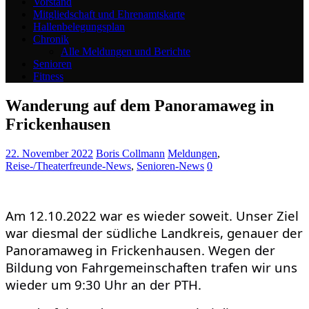
Vorstand
Mitgliedschaft und Ehrenamtskarte
Hallenbelegungsplan
Chronik
Alle Meldungen und Berichte
Senioren
Fitness
Wanderung auf dem Panoramaweg in
Frickenhausen
22. November 2022
Boris Collmann
Meldungen
,
Reise-/Theaterfreunde-News
,
Senioren-News
0
Am 12.10.2022 war es wieder soweit. Unser Ziel
war diesmal der südliche Landkreis, genauer der
Panoramaweg in Frickenhausen.
Wegen der
Bildung von Fahrgemeinschaften trafen wir uns
wieder um 9:30 Uhr an der PTH.