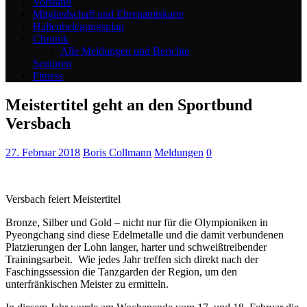
Vorstand
Mitgliedschaft und Ehrenamtskarte
Hallenbelegungsplan
Chronik
Alle Meldungen und Berichte
Senioren
Fitness
Meistertitel geht an den Sportbund
Versbach
27. Februar 2018
Boris Collmann
Meldungen
0
Versbach feiert Meistertitel
Bronze, Silber und Gold – nicht nur für die Olympioniken in
Pyeongchang sind diese Edelmetalle und die damit verbundenen
Platzierungen der Lohn langer, harter und schweißtreibender
Trainingsarbeit. Wie jedes Jahr treffen sich direkt nach der
Faschingssession die Tanzgarden der Region, um den
unterfränkischen Meister zu ermitteln.