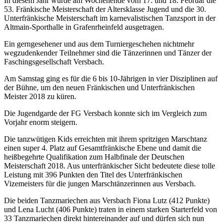
In diesem Jahr wurde am Wochenende vom 17. und 18. Februar die
53. Fränkische Meisterschaft der Altersklasse Jugend und die 30.
Unterfränkische Meisterschaft im karnevalistischen Tanzsport in der
Altmain-Sporthalle in Grafenrheinfeld ausgetragen.
Ein gerngesehener und aus dem Turniergeschehen nichtmehr
wegzudenkender Teilnehmer sind die Tänzerinnen und Tänzer der
Faschingsgesellschaft Versbach.
Am Samstag ging es für die 6 bis 10-Jährigen in vier Disziplinen auf
der Bühne, um den neuen Fränkischen und Unterfränkischen
Meister 2018 zu küren.
Die Jugendgarde der FG Versbach konnte sich im Vergleich zum
Vorjahr enorm steigern.
Die tanzwütigen Kids erreichten mit ihrem spritzigen Marschtanz
einen super 4. Platz auf Gesamtfränkische Ebene und damit die
heißbegehrte Qualifikation zum Halbfinale der Deutschen
Meisterschaft 2018. Aus unterfränkischer Sicht bedeutete diese tolle
Leistung mit 396 Punkten den Titel des Unterfränkischen
Vizemeisters für die jungen Marschtänzerinnen aus Versbach.
Die beiden Tanzmariechen aus Versbach Fiona Lutz (412 Punkte)
und Lena Lucht (406 Punkte) traten in einem starken Starterfeld von
33 Tanzmariechen direkt hintereinander auf und dürfen sich nun