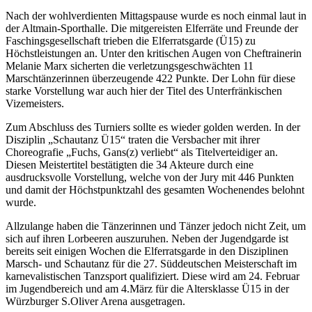
Nach der wohlverdienten Mittagspause wurde es noch einmal laut in
der Altmain-Sporthalle. Die mitgereisten Elferräte und Freunde der
Faschingsgesellschaft trieben die Elferratsgarde (Ü15) zu
Höchstleistungen an. Unter den kritischen Augen von Cheftrainerin
Melanie Marx sicherten die verletzungsgeschwächten 11
Marschtänzerinnen überzeugende 422 Punkte. Der Lohn für diese
starke Vorstellung war auch hier der Titel des Unterfränkischen
Vizemeisters.
Zum Abschluss des Turniers sollte es wieder golden werden. In der
Disziplin „Schautanz Ü15“ traten die Versbacher mit ihrer
Choreografie „Fuchs, Gans(z) verliebt“ als Titelverteidiger an.
Diesen Meistertitel bestätigten die 34 Akteure durch eine
ausdrucksvolle Vorstellung, welche von der Jury mit 446 Punkten
und damit der Höchstpunktzahl des gesamten Wochenendes belohnt
wurde.
Allzulange haben die Tänzerinnen und Tänzer jedoch nicht Zeit, um
sich auf ihren Lorbeeren auszuruhen. Neben der Jugendgarde ist
bereits seit einigen Wochen die Elferratsgarde in den Disziplinen
Marsch- und Schautanz für die 27. Süddeutschen Meisterschaft im
karnevalistischen Tanzsport qualifiziert. Diese wird am 24. Februar
im Jugendbereich und am 4.März für die Altersklasse Ü15 in der
Würzburger S.Oliver Arena ausgetragen.