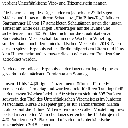
verdient Unterfränkische Vize- und Trizemeisterin nennen.
Die Überraschung des Tages lieferten jedoch die 23 fleißigen
Mädels und Jungs mit ihrem Schautanz „Ein Biber-Tag“. Mit der
Startnummer 16 von 17 gemeldeten Schautänzen traten die jungen
Tänzer am Ende des langen Turniertages auf die Bühne und
sicherten sich mit 405 Punkten nicht nur die Qualifikation zur
Süddeutschen Meisterschaft kommende Woche in Würzburg,
sondern damit auch den Unterfränkischen Meistertitel 2018. Nach
diesem spitzen Ergebnis gab es für die mitgereisten Eltern und Fans
kein Halten mehr und es musste die ein oder andere Freudenträne
getrocknet werden.
Nach den grandiosen Ergebnissen der tanzenden Jugend ging es
gestärkt in den nächsten Turniertag am Sonntag.
Unsere 11 bis 14-jährigen Tänzerinnen eröffneten für die FG
Versbach den Turniertag und wurden direkt für ihren Trainingsfleiß
in den letzten Wochen belohnt. Sie sicherten sich mit 395 Punkten
souverän den Titel des Unterfränkischen Vizemeisters im Junioren
Marschtanz. Kurze Zeit später ging es für Tanzmariechen Marisa
Dolinski auf die Bühne. Mit einer eindrucksvollen Vorstellung ihres
perfekt inszenierten Mariechentanzes erreichte die 14-Jährige mit
420 Punkten den 2. Platz und darf sich nun Unterfränkische
Vizemeisterin 2018 nennen.