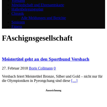
Vorstand
Mitgliedschaft und Ehrenamtskarte
Hallenbelegungsplan
Chronik
Alle Meldungen und Berichte
Senioren
Fitness
FAschignsgesellschaft
Meistertitel geht an den Sportbund Versbach
27. Februar 2018
Boris Collmann
0
Versbach feiert Meistertitel Bronze, Silber und Gold – nicht nur für
die Olympioniken in Pyeongchang sind diese
[…]
Auszeichnung