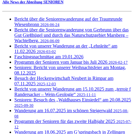
Alle News der Abteilung SENIOREN
Bericht über die Seniorenwanderung auf der Traumrunde
Wiesenbronn
2026-06-24
Bericht über die Seniorenwanderung von Gerbrunn über das
Gut Gießhügel und durch das Naturschutzgebiet Marsberg –
Wachtelberg.
2026-06-09
Bericht von unserer Wanderung an der „Lehnleite“ am
11.02.2026
2026-03-02
Faschingsnachmittag am 19.01.2026
Programm der Senioren vom Januar bis Juli 2026
2026-02-17
Senioren: Bericht von unserer Weihnachtsfeier am Montag,
08.12.2025
Besuch der Heckenwirtschaft Neubert in Rimpar am
07.11.2025
2025-12-03
Bericht von unserer Wanderung am 15.10.2025 zum „terroir f
Randersacker – Wein-Geologie“
2025-11-11
Senioren: Besuch des „Waldhauses Einsiedel“ am 20.08.2025
2025-09-30
Wanderung am 16.07.2025 im schönen Steigerwald
2025-08-
08
Programm der Senioren für das zweite Halbjahr 2025
2025-07-
12
Wanderung am 18.06.2025 am G’springsbach in Zellingen