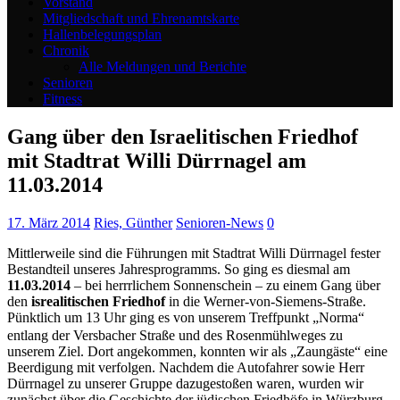
Vorstand
Mitgliedschaft und Ehrenamtskarte
Hallenbelegungsplan
Chronik
Alle Meldungen und Berichte
Senioren
Fitness
Gang über den Israelitischen Friedhof
mit Stadtrat Willi Dürrnagel am
11.03.2014
17. März 2014
Ries, Günther
Senioren-News
0
Mittlerweile sind die Führungen mit Stadtrat Willi Dürrnagel fester
Bestandteil unseres Jahresprogramms. So ging es diesmal am
11.03.2014
– bei herrrlichem Sonnenschein – zu einem Gang über
den
isrealitischen Friedhof
in die Werner-von-Siemens-Straße.
Pünktlich um 13 Uhr ging es von unserem Treffpunkt „Norma“
entlang der Versbacher Straße und des Rosenmühlweges zu
unserem Ziel. Dort angekommen, konnten wir als „Zaungäste“ eine
Beerdigung mit verfolgen. Nachdem die Autofahrer sowie Herr
Dürrnagel zu unserer Gruppe dazugestoßen waren, wurden wir
zunächst über die Geschichte der jüdischen Friedhöfe in Würzburg