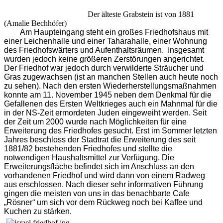
Der älteste Grabstein ist von 1881
(Amalie Bechhöfer)
Am Haupteingang steht ein großes Friedhofshaus mit
einer Leichenhalle und einer Taharahalle, einer Wohnung
des Friedhofswärters und Aufenthaltsräumen. Insgesamt
wurden jedoch keine größeren Zerstörungen angerichtet.
Der Friedhof war jedoch durch verwilderte Sträucher und
Gras zugewachsen (ist an manchen Stellen auch heute noch
zu sehen). Nach den ersten Wiederherstellungsmaßnahmen
konnte am 11. November 1945 neben dem Denkmal für die
Gefallenen des Ersten Weltkrieges auch ein Mahnmal für die
in der NS-Zeit ermordeten Juden eingeweiht werden. Seit
der Zeit um 2000 wurde nach Möglichkeiten für eine
Erweiterung des Friedhofes gesucht. Erst im Sommer letzten
Jahres beschloss der Stadtrat die Erweiterung des seit
1881/82 bestehenden Friedhofes und stellte die
notwendigen Haushaltsmittel zur Verfügung. Die
Erweiterungsfläche befindet sich im Anschluss an den
vorhandenen Friedhof und wird dann von einem Radweg
aus erschlossen. Nach dieser sehr informativen Führung
gingen die meisten von uns in das benachbarte Cafe
„Rösner“ um sich vor dem Rückweg noch bei Kaffee und
Kuchen zu stärken.