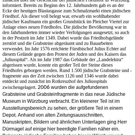
informiert. Bereits zu Beginn des 12. Jahrhunderts gab es an der
Ecke der heutigen Blasiusgasse zum Schmalzmarkt einen jüdischen
Friedhof. Als dieser voll belegt war, erwarb ein wohlhabender
jüdischer Kaufmann ein großes Grundstück im Pleicher Viertel zur
Anlage eines neuen Friedhofes. Die jüdische Bevölkerung war in
den Jahrhunderten immer wieder Verfolgungen ausgesetzt, so auch
in der Pestzeit im Jahr 1349. Dabei wurde das Friedhofsgelände
zerstört und die Grabsteine abgeräumt und zu Bauarbeiten
verwendet. Im Jahr 1576 errichtete Fürstbischof Julius Echter auf
diesem Gelände gegen den Protest der Juden und des Kaisers das
„Juliusspital“. Als im Jahr 1987 das Gebäude der „Landelektra“
abgerissen wurde, konnte ein großer Teil der Steine dieses
Friedhofes geborgen werden. Rund 1.500 jüdische Grabsteine und -
fragmente aus der Zeit zwischen 1126 und 1346 wurde dabei
entdeckt und zunächst im Rotkreuzhof des Juliusspitals
zwischengelagert.
2006
wurden die aufgefundenen
Grabsteine und Grabsteinfragmente in das neue Jüdische
Museum in Würzburg verbracht. Ein kleinerer Teil ist im
Ausstellungsbereich zu sehen, der größere Teil in einem
Depot. Anhand von alten Zeitungsausschnitten,
Manuskripten, Bildern und ähnlichen Unterlagen ging Herr
Dürrnagel auf einige hier beerdigte Familien näher ein.