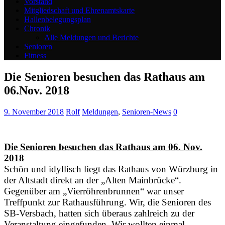
Vorstand
Mitgliedschaft und Ehrenamtskarte
Hallenbelegungsplan
Chronik
Alle Meldungen und Berichte
Senioren
Fitness
Die Senioren besuchen das Rathaus am
06.Nov. 2018
9. November 2018
Rolf
Meldungen
,
Senioren-News
0
Die Senioren besuchen das Rathaus am 06. Nov.
2018
Schön und idyllisch liegt das Rathaus von Würzburg in
der Altstadt direkt an der „Alten Mainbrücke“.
Gegenüber am „Vierröhrenbrunnen“ war unser
Treffpunkt zur Rathausführung. Wir, die Senioren des
SB-Versbach, hatten sich überaus zahlreich zu der
Veranstaltung eingefunden. Wir wollten einmal