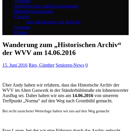
Vorstand
Mitgliedschaft und Ehrenamtskarte
Hallenbelegungsplan
Chronik
Alle Meldungen und Berichte
Senioren
Fitness
Wanderung zum „Historischen Archiv“
der WVV am 14.06.2016
15. Juni 2016
Ries, Günther
Senioren-News
0
Über Andy haben wir erfahren, dass das Historische Archiv der
WVV im Alten Gaswerk in der Ständerbühlstraße ein lohnenswerter
Ausflug sei. Daher haben wir uns am
14.06.2016
von
unserem
Treffpunkt „Norma“ auf den Weg nach Grombühl gemacht.
Bei recht unsicherer Wetterlage haben wir uns auf den Weg gemacht
Frau Lange, bei der wir eine Führung durch das Archiv gebucht