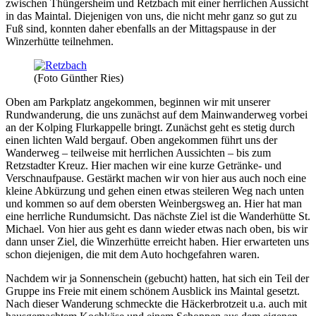
zwischen Thüngersheim und Retzbach mit einer herrlichen Aussicht
in das Maintal. Diejenigen von uns, die nicht mehr ganz so gut zu
Fuß sind, konnten daher ebenfalls an der Mittagspause in der
Winzerhütte teilnehmen.
(Foto Günther Ries)
Oben am Parkplatz angekommen, beginnen wir mit unserer
Rundwanderung, die uns zunächst auf dem Mainwanderweg vorbei
an der Kolping Flurkappelle bringt. Zunächst geht es stetig durch
einen lichten Wald bergauf. Oben angekommen führt uns der
Wanderweg – teilweise mit herrlichen Aussichten – bis zum
Retzstadter Kreuz. Hier machen wir eine kurze Getränke- und
Verschnaufpause. Gestärkt machen wir von hier aus auch noch eine
kleine Abkürzung und gehen einen etwas steileren Weg nach unten
und kommen so auf dem obersten Weinbergsweg an. Hier hat man
eine herrliche Rundumsicht. Das nächste Ziel ist die Wanderhütte St.
Michael. Von hier aus geht es dann wieder etwas nach oben, bis wir
dann unser Ziel, die Winzerhütte erreicht haben. Hier erwarteten uns
schon diejenigen, die mit dem Auto hochgefahren waren.
Nachdem wir ja Sonnenschein (gebucht) hatten, hat sich ein Teil der
Gruppe ins Freie mit einem schönem Ausblick ins Maintal gesetzt.
Nach dieser Wanderung schmeckte die Häckerbrotzeit u.a. auch mit