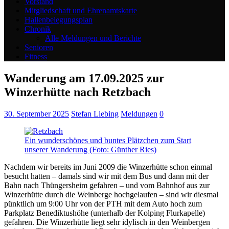
Vorstand
Mitgliedschaft und Ehrenamtskarte
Hallenbelegungsplan
Chronik
Alle Meldungen und Berichte
Senioren
Fitness
Wanderung am 17.09.2025 zur
Winzerhütte nach Retzbach
30. September 2025
Stefan Liebing
Meldungen
0
Ein wunderschönes und buntes Plätzchen zum Start
unserer Wanderung (Foto: Günther Ries)
Nachdem wir bereits im Juni 2009 die Winzerhütte schon einmal
besucht hatten – damals sind wir mit dem Bus und dann mit der
Bahn nach Thüngersheim gefahren – und vom Bahnhof aus zur
Winzerhütte durch die Weinberge hochgelaufen – sind wir diesmal
pünktlich um 9:00 Uhr von der PTH mit dem Auto hoch zum
Parkplatz Benediktushöhe (unterhalb der Kolping Flurkapelle)
gefahren. Die Winzerhütte liegt sehr idylisch in den Weinbergen