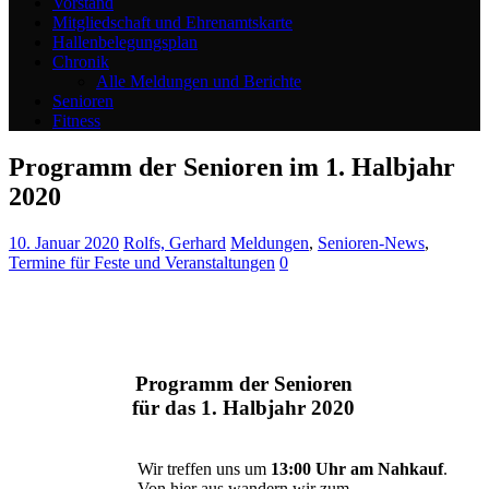
Vorstand
Mitgliedschaft und Ehrenamtskarte
Hallenbelegungsplan
Chronik
Alle Meldungen und Berichte
Senioren
Fitness
Programm der Senioren im 1. Halbjahr
2020
10. Januar 2020
Rolfs, Gerhard
Meldungen
,
Senioren-News
,
Termine für Feste und Veranstaltungen
0
Programm der Senioren
für das 1. Halbjahr 2020
Wir treffen uns um
13:00 Uhr am Nahkauf
.
Von hier aus wandern wir zum