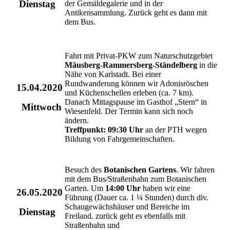
Dienstag
der Gemäldegalerie und in der
Antikensammlung. Zurück geht es dann mit
dem Bus.
Fahrt mit Privat-PKW zum Naturschutzgebiet
Mäusberg-Rammersberg-Ständelberg
in die
Nähe von Karlstadt. Bei einer
Rundwanderung können wir Adonisröschen
15.04.2020
und Küchenschellen erleben (ca. 7 km).
Danach Mittagspause im Gasthof „Stern“ in
Mittwoch
Wiesenfeld. Der Termin kann sich noch
ändern.
Treffpunkt: 09:30 Uhr
an der PTH wegen
Bildung von Fahrgemeinschaften.
Besuch des
Botanischen Gartens
. Wir fahren
mit dem Bus/Straßenbahn zum Botanischen
Garten. Um
14:00 Uhr
haben wir eine
26.05.2020
Führung (Dauer ca. 1 ¼ Stunden) durch div.
Schaugewächshäuser und Bereiche im
Dienstag
Freiland. zurück geht es ebenfalls mit
Straßenbahn und