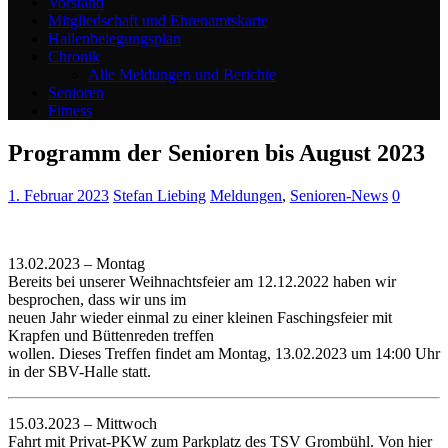
Vorstand
Mitgliedschaft und Ehrenamtskarte
Hallenbelegungsplan
Chronik
Alle Meldungen und Berichte
Senioren
Fitness
Programm der Senioren bis August 2023
1. Februar 2023
Stefan Liebing
Meldungen
,
Senioren-News
0
13.02.2023 – Montag
Bereits bei unserer Weihnachtsfeier am 12.12.2022 haben wir
besprochen, dass wir uns im
neuen Jahr wieder einmal zu einer kleinen Faschingsfeier mit
Krapfen und Büttenreden treffen
wollen. Dieses Treffen findet am Montag, 13.02.2023 um 14:00 Uhr
in der SBV-Halle statt.
15.03.2023 – Mittwoch
Fahrt mit Privat-PKW zum Parkplatz des TSV Grombühl. Von hier