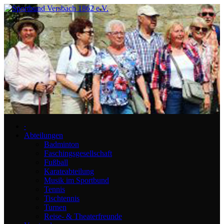
∙
Abteilungen
Badminton
Faschingsgesellschaft
Fußball
Karateabteilung
Musik im Sportbund
Tennis
Tischtennis
Turnen
Reise- & Theaterfreunde