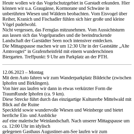
Heute wollen wir das Vogelschutzgebiet in Garstadt erkunden. Hier
können wir u.a. Graugänse, Kormorane und Schwäne in
unberührten Wiesen und Wäldern beobachten. Vom Eisvogel über
Reiher, Kranich und Fischadler fühlen sich hier große und kleine
Vögel pudelwohl.
Nicht vergessen, das Fernglas mitzunehmen. Vom Aussichtsturm
aus lassen sich das Vogelparadies und die beeindruckende
Landschaft der Garstädter Seen noch intensiver entdecken.
Die Mittagspause machen wir um 12:30 Uhr in der Gaststätte „Alte
Amtsvogtei“ in Grafenrheinfeld mit einem wunderschönen
Biergarten. Treffpunkt: 9 Uhr am Parkplatz an der PTH.
12.06.2023 – Montag
Mit dem Auto fahren wir zum Wanderparkplatz Bildeiche (zwischen
Iphofen und Birklingen).
Von hier aus laufen wir dann in etwas verkürzter Form die
TraumRunde Iphofen (ca. 9 km).
Diese Strecke führt durch das einzigartige Kulturerbe Mittelwald mit
Blick auf die Ruine
Speckfeld sowie wundervolle Wiesen und Weinberge und bietet
herrliche Ein- und Ausblicke
auf eine malerische Weinlandschaft. Nach unserer Mittagspause um
ca. 12:00 Uhr im idylisch
gelegenen Gasthaus Augustiner-am-See laufen wir zum