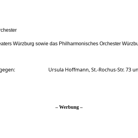
rchester
heaters Würzburg sowie das
P
hilharmonisches Orchester Würzb
tgegen:
Ursula Hoffmann, St.-Rochus-Str. 73 und G
– Werbung –