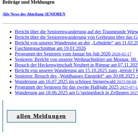
Beiträge und Meldungen
Alle News der Abteilung SENIOREN
Bericht über die Seniorenwanderung auf der Traumrunde Wie
Bericht über die Seniorenwanderung von Gerbrunn über das G
Bericht von unserer Wanderung an der „Lehnleite“ am 11.02.
Faschingsnachmittag am 19.01.2026
Programm der Senioren vom Januar bis Juli 2026
2026-02-17
Senioren: Bericht von unserer Weihnachtsfeier am Montag, 08
Besuch der Heckenwirtschaft Neubert in Rimpar am 07.11.20
Bericht von unserer Wanderung am 15.10.2025 zum „terroir f
Senioren: Besuch des „Waldhauses Einsiedel“ am 20.08.2025
Wanderung am 16.07.2025 im schönen Steigerwald
2025-08-08
Programm der Senioren für das zweite Halbjahr 2025
2025-07-1
Wanderung am 18.06.2025 am G’springsbach in Zellingen
2025
allen Meldungen