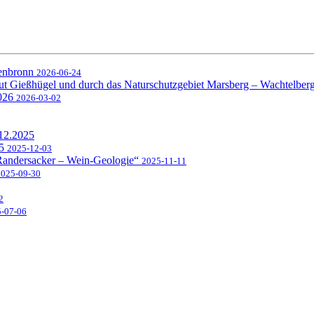
senbronn
2026-06-24
ut Gießhügel und durch das Naturschutzgebiet Marsberg – Wachtelber
2026
2026-03-02
.12.2025
25
2025-12-03
 Randersacker – Wein-Geologie“
2025-11-11
2025-09-30
2
-07-06