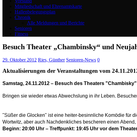
Vorstand
Mitgliedschaft und Ehrenamtskarte
Hallenbelegungsplan
Chronik
Alle Meldungen und Berichte
Senioren
Fitness
Besuch Theater „Chambinsky“ und Neujah
29. Oktober 2012
Ries, Günther
Senioren-News
0
Aktualisierungen der Veranstaltungen vom 24.11.201
Samstag, 24.11.2012
–
Besuch des Theaters "Chambisky"
Bringen sie wieder etwas Abwechslung in ihr Leben. Besuche
"Süßer die Glocken" ist eine heiter-besinnliche Komödie für di
Wortwitz, aber auch Nachdenkliches bescheren einen Abend, 
Beginn: 20:00 Uhr – Treffpunkt: 19:45 Uhr vor dem Theate