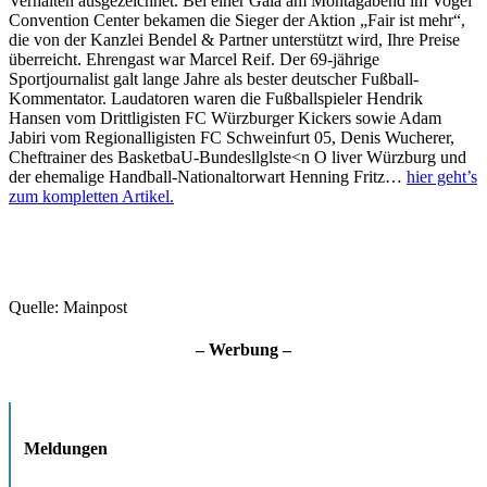
Verhalten ausgezeichnet. Bei einer Gala am Montagabend im Vogel
Convention Center bekamen die Sieger der Aktion „Fair ist mehr“,
die von der Kanzlei Bendel & Partner unterstützt wird, Ihre Preise
überreicht. Ehrengast war Marcel Reif. Der 69-jährige
Sportjournalist galt lange Jahre als bester deutscher Fußball-
Kommentator. Laudatoren waren die Fußballspieler Hendrik
Hansen vom Drittligisten FC Würzburger Kickers sowie Adam
Jabiri vom Regionalligisten FC Schweinfurt 05, Denis Wucherer,
Cheftrainer des BasketbaU-Bundesllglste<n O liver Würzburg und
der ehemalige Handball-Nationaltorwart Henning Fritz…
hier geht’s
zum kompletten Artikel.
Quelle: Mainpost
– Werbung –
Meldungen