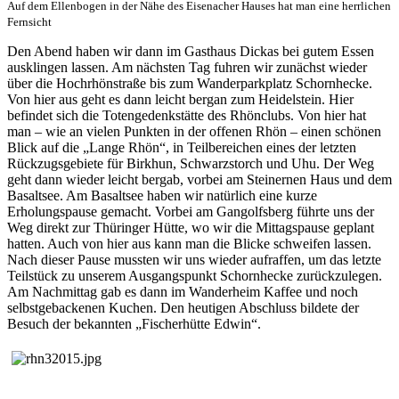
Auf dem Ellenbogen in der Nähe des Eisenacher Hauses hat man eine herrlichen
Fernsicht
Den Abend haben wir dann im Gasthaus Dickas bei gutem Essen
ausklingen lassen.
Am nächsten Tag fuhren wir zunächst wieder
über die Hochrhönstraße bis zum Wanderparkplatz Schornhecke.
Von hier aus geht es dann leicht bergan zum Heidelstein. Hier
befindet sich die Totengedenkstätte des Rhönclubs. Von hier hat
man – wie an vielen Punkten in der offenen Rhön – einen schönen
Blick auf die „Lange Rhön“, in Teilbereichen eines der letzten
Rückzugsgebiete für Birkhun, Schwarzstorch und Uhu. Der Weg
geht dann wieder leicht bergab, vorbei am Steinernen Haus und dem
Basaltsee. Am Basaltsee haben wir natürlich eine kurze
Erholungspause gemacht. Vorbei am Gangolfsberg führte uns der
Weg direkt zur Thüringer Hütte, wo wir die Mittagspause geplant
hatten. Auch von hier aus kann man die Blicke schweifen lassen.
Nach dieser Pause mussten wir uns wieder aufraffen, um das letzte
Teilstück zu unserem Ausgangspunkt Schornhecke zurückzulegen.
Am Nachmittag gab es dann im Wanderheim Kaffee und noch
selbstgebackenen Kuchen. Den heutigen Abschluss bildete der
Besuch der bekannten „Fischerhütte Edwin“.