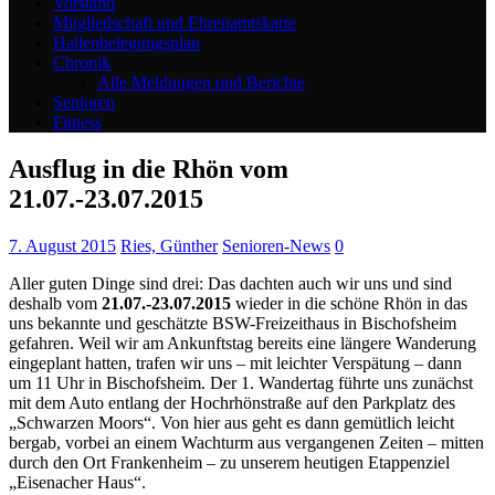
Vorstand
Mitgliedschaft und Ehrenamtskarte
Hallenbelegungsplan
Chronik
Alle Meldungen und Berichte
Senioren
Fitness
Ausflug in die Rhön vom
21.07.-23.07.2015
7. August 2015
Ries, Günther
Senioren-News
0
Aller guten Dinge sind drei: Das dachten auch wir uns und sind
deshalb vom
21.07.-23.07.2015
wieder in die schöne Rhön in das
uns bekannte und geschätzte BSW-Freizeithaus in Bischofsheim
gefahren. Weil wir am Ankunftstag bereits eine längere Wanderung
eingeplant hatten, trafen wir uns – mit leichter Verspätung – dann
um 11 Uhr in Bischofsheim. Der 1. Wandertag führte uns zunächst
mit dem Auto entlang der Hochrhönstraße auf den Parkplatz des
„Schwarzen Moors“. Von hier aus geht es dann gemütlich leicht
bergab, vorbei an einem Wachturm aus vergangenen Zeiten – mitten
durch den Ort Frankenheim – zu unserem heutigen Etappenziel
„Eisenacher Haus“.