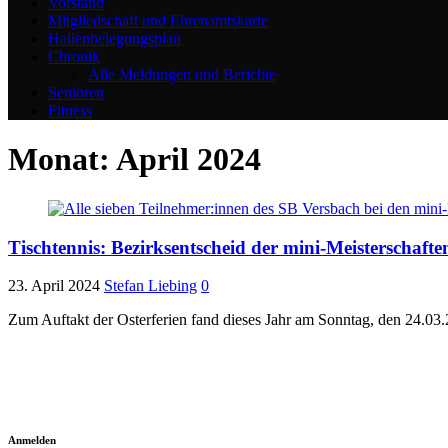
Vorstand
Mitgliedschaft und Ehrenamtskarte
Hallenbelegungsplan
Chronik
Alle Meldungen und Berichte
Senioren
Fitness
Monat:
April 2024
Tischtennis: Bezirksentscheid der mini-Meisterschafte
23. April 2024
Stefan Liebing
0
Zum Auftakt der Osterferien fand dieses Jahr am Sonntag, den 24.03.
Anmelden