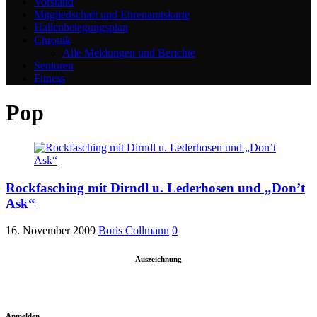
Vorstand
Mitgliedschaft und Ehrenamtskarte
Hallenbelegungsplan
Chronik
Alle Meldungen und Berichte
Senioren
Fitness
Pop
Rockfasching mit Dirndl u. Lederhosen und „Don’t
Ask“
16. November 2009
Boris Collmann
0
Auszeichnung
Anmelden