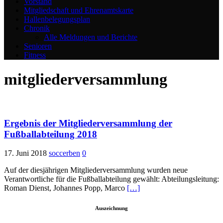
Vorstand
Mitgliedschaft und Ehrenamtskarte
Hallenbelegungsplan
Chronik
Alle Meldungen und Berichte
Senioren
Fitness
mitgliederversammlung
Ergebnis der Mitgliederversammlung der
Fußballabteilung 2018
17. Juni 2018
soccerben
0
Auf der diesjährigen Mitgliederversammlung wurden neue
Verantwortliche für die Fußballabteilung gewählt: Abteilungsleitung:
Roman Dienst, Johannes Popp, Marco
[…]
Auszeichnung