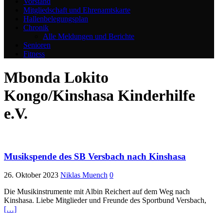
Vorstand
Mitgliedschaft und Ehrenamtskarte
Hallenbelegungsplan
Chronik
Alle Meldungen und Berichte
Senioren
Fitness
Mbonda Lokito
Kongo/Kinshasa Kinderhilfe
e.V.
Musikspende des SB Versbach nach Kinshasa
26. Oktober 2023
Niklas Muench
0
Die Musikinstrumente mit Albin Reichert auf dem Weg nach
Kinshasa. Liebe Mitglieder und Freunde des Sportbund Versbach,
[…]