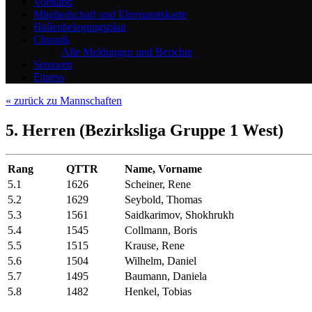
Vorstand
Mitgliedschaft und Ehrenamtskarte
Hallenbelegungsplan
Chronik
Alle Meldungen und Berichte
Senioren
Fitness
« zurück zu Mannschaften
5. Herren (Bezirksliga Gruppe 1 West)
Rang
QTTR
Name, Vorname
5.1
1626
Scheiner, Rene
5.2
1629
Seybold, Thomas
5.3
1561
Saidkarimov, Shokhrukh
5.4
1545
Collmann, Boris
5.5
1515
Krause, Rene
5.6
1504
Wilhelm, Daniel
5.7
1495
Baumann, Daniela
5.8
1482
Henkel, Tobias