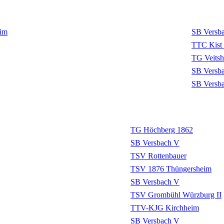
im
SB Versb
TTC Kist 
TG Veits
SB Versb
SB Versb
TG Höchberg 1862
SB Versbach V
TSV Rottenbauer
TSV 1876 Thüngersheim
SB Versbach V
TSV Grombühl Würzburg II
TTV-KJG Kirchheim
SB Versbach V