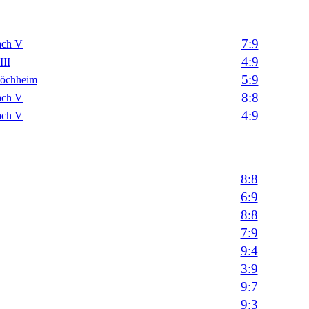
7:9
ach V
4:9
III
5:9
höchheim
8:8
ach V
4:9
ach V
8:8
6:9
8:8
7:9
9:4
3:9
9:7
9:3