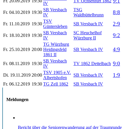
9:1
Fr. 20.09.2019
19:30
TV Ochsenfurt 1862
IV
SB Versbach
TSG
8:8
Fr. 04.10.2019
19:30
IV
Waldbüttelbrunn
TSV
2:9
Fr. 11.10.2019
19:30
SB Versbach IV
Güntersleben
SB Versbach
SC Heuchelhof
9:2
Fr. 18.10.2019
19:30
IV
Würzburg II
TG Würzburg
4:9
Fr. 25.10.2019
20:00
Heidingsfeld
SB Versbach IV
1861 II
SB Versbach
9:0
Fr. 08.11.2019
19:30
TV 1862 Dettelbach
IV
TSV 1905 e.V.
1:9
Di. 19.11.2019
20:00
SB Versbach IV
Albertshofen
Fr. 06.12.2019
19:30
TG Zell 1862
SB Versbach IV
Meldungen
Bericht über die Seniorenwanderung auf der Traumrunde