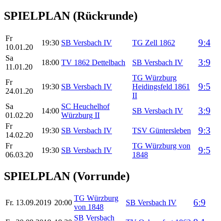
SPIELPLAN (Rückrunde)
Fr
9:4
19:30
SB Versbach IV
TG Zell 1862
10.01.20
Sa
3:9
18:00
TV 1862 Dettelbach
SB Versbach IV
11.01.20
TG Würzburg
Fr
9:5
19:30
SB Versbach IV
Heidingsfeld 1861
24.01.20
II
Sa
SC Heuchelhof
3:9
14:00
SB Versbach IV
01.02.20
Würzburg II
Fr
9:3
19:30
SB Versbach IV
TSV Güntersleben
14.02.20
Fr
TG Würzburg von
9:5
19:30
SB Versbach IV
06.03.20
1848
SPIELPLAN
(Vorrunde)
TG Würzburg
6:9
Fr. 13.09.2019
20:00
SB Versbach IV
von 1848
SB Versbach