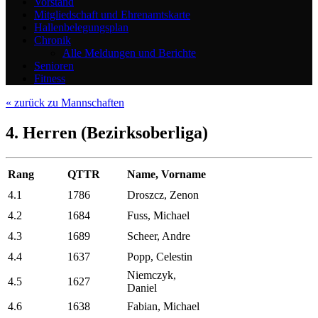
Vorstand
Mitgliedschaft und Ehrenamtskarte
Hallenbelegungsplan
Chronik
Alle Meldungen und Berichte
Senioren
Fitness
« zurück zu Mannschaften
4. Herren (Bezirksoberliga)
Rang
QTTR
Name, Vorname
4.1
1786
Droszcz, Zenon
4.2
1684
Fuss, Michael
4.3
1689
Scheer, Andre
4.4
1637
Popp, Celestin
Niemczyk,
4.5
1627
Daniel
4.6
1638
Fabian, Michael