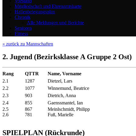
Vorstand
Mitgliedschaft und Ehrenamtskarte
Hallenbelegungsplan
Chronik
Alle Meldungen und Berichte
Senioren
Fitness
« zurück zu Mannschaften
2. Jugend (Bezirksklasse A Gruppe 2 Ost)
Rang
QTTR
Name, Vorname
2.1
1287
Dietzel, Lars
2.2
1077
Winnemund, Beatrice
2.3
903
Dietrich, Anna
2.4
855
Gaenssmantel, Ian
2.5
867
Meinlschmidt, Philipp
2.6
781
Fuß, Marielle
SPIELPLAN
(Rückrunde)