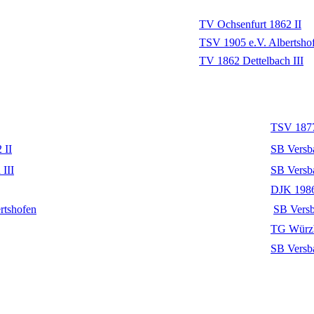
TV Ochsenfurt 1862 II
TSV 1905 e.V. Albertsho
TV 1862 Dettelbach III
TSV 1877
 II
SB Versba
III
SB Versba
DJK 1986
rtshofen
SB Versb
TG Würzb
SB Versba