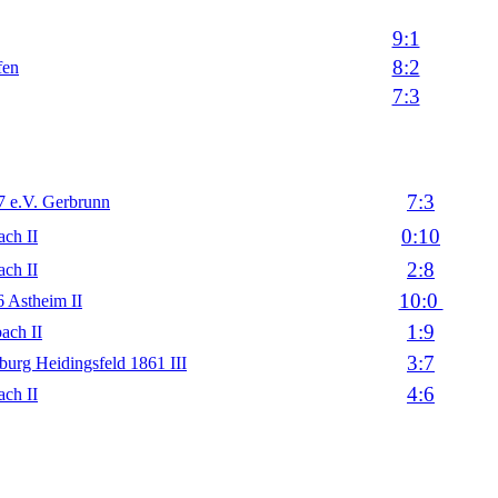
9:1
8:2
fen
7:3
7:3
 e.V. Gerbrunn
0:10
ch II
2:8
ch II
10:0
 Astheim II
1:9
ach II
3:7
urg Heidingsfeld 1861 III
4:6
ch II