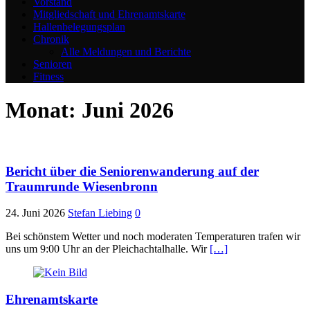
Vorstand
Mitgliedschaft und Ehrenamtskarte
Hallenbelegungsplan
Chronik
Alle Meldungen und Berichte
Senioren
Fitness
Monat:
Juni 2026
Bericht über die Seniorenwanderung auf der
Traumrunde Wiesenbronn
24. Juni 2026
Stefan Liebing
0
Bei schönstem Wetter und noch moderaten Temperaturen trafen wir
uns um 9:00 Uhr an der Pleichachtalhalle. Wir
[…]
Ehrenamtskarte